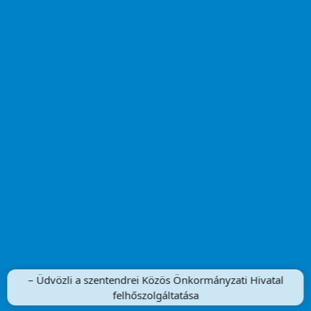
– Üdvözli a szentendrei Közös Önkormányzati Hivatal
felhőszolgáltatása