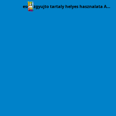
esovizgyujto tartaly helyes hasznalata A3.pdf