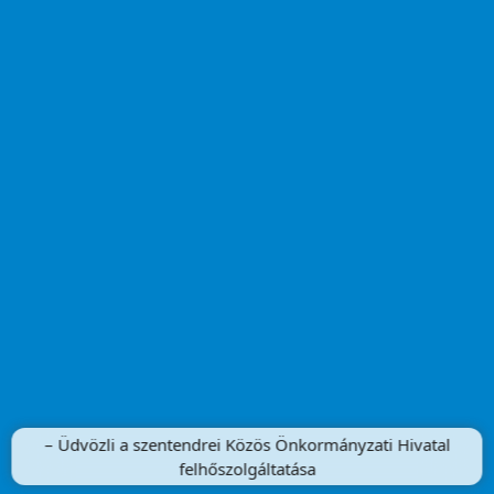
– Üdvözli a szentendrei Közös Önkormányzati Hivatal
felhőszolgáltatása